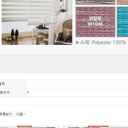
출처
.
로드수
0