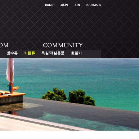
퍼
방수류
커튼류
욕실/객실용품
호텔카