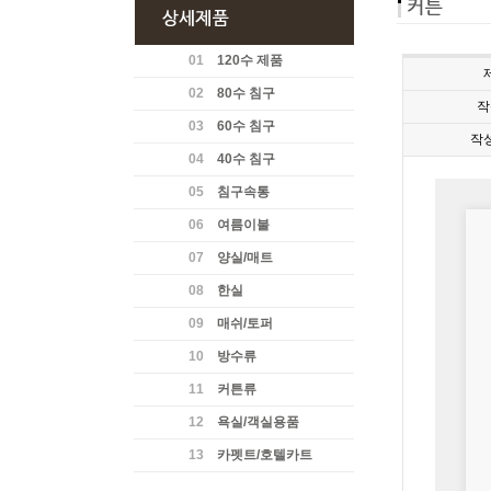
01
120수 제품
02
80수 침구
작
03
60수 침구
작
04
40수 침구
05
침구속통
06
여름이불
07
양실/매트
08
한실
09
매쉬/토퍼
10
방수류
11
커튼류
12
욕실/객실용품
13
카펫트/호텔카트