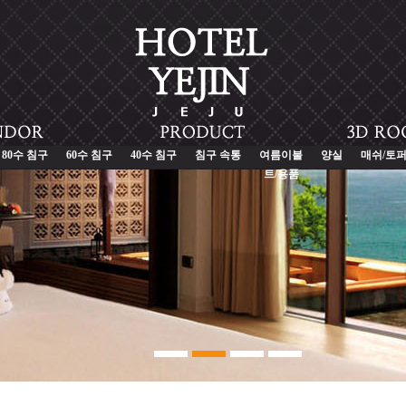
80수 침구
60수 침구
40수 침구
침구 속통
여름이불
양실
매쉬/토
트/용품