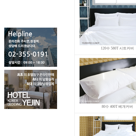
120수 580T 시트커버
80수 400T 베개커버