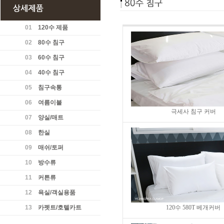
01
120수 제품
02
80수 침구
03
60수 침구
04
40수 침구
05
침구속통
06
여름이불
극세사 침구 커버
07
양실/매트
08
한실
09
매쉬/토퍼
10
방수류
11
커튼류
12
욕실/객실용품
13
카펫트/호텔카트
120수 580T 베개커버