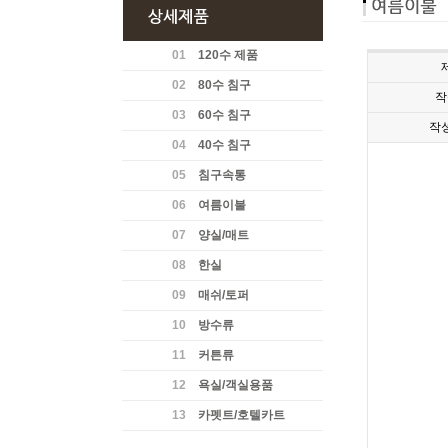
01
120수 제품
02
80수 침구
작
03
60수 침구
작
04
40수 침구
05
침구속통
06
여름이불
07
양실/매트
08
한실
09
매쉬/토퍼
10
방수류
11
커튼류
12
욕실/객실용품
13
카펫트/호텔카트