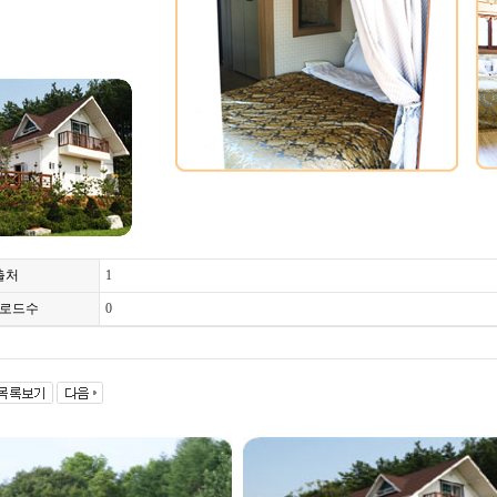
출처
1
로드수
0