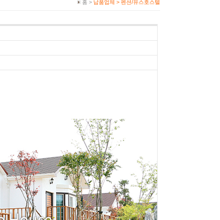
홈 >
납품업체 >
펜션/유스호스텔