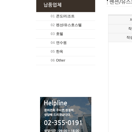
01
콘도/리조트
02
펜션/유스호스텔
작
03
호텔
작
04
연수원
05
한옥
06
Other