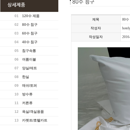
01
120수 제품
제목
80수
02
80수 침구
작성자
hotel
03
60수 침구
작성일자
2016
04
40수 침구
05
침구속통
06
여름이불
07
양실/매트
08
한실
09
매쉬/토퍼
10
방수류
11
커튼류
12
욕실/객실용품
13
카펫트/호텔카트