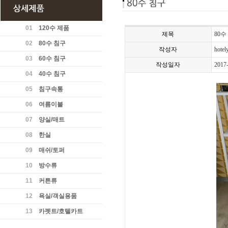
01
120수 제품
제목
80수
02
80수 침구
작성자
hotel
03
60수 침구
작성일자
2017
04
40수 침구
05
침구속통
06
여름이불
07
양실/매트
08
한실
09
매쉬/토퍼
10
방수류
11
커튼류
12
욕실/객실용품
13
카펫트/호텔카트